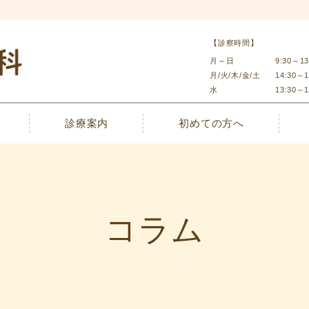
【診察時間】
月～日
9:30～13
月/火/木/金/土
14:30～1
水
13:30～1
診療案内
初めての方へ
コラム