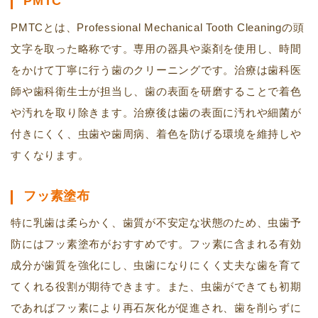
PMTC
PMTCとは、Professional Mechanical Tooth Cleaningの頭
文字を取った略称です。専用の器具や薬剤を使用し、時間
をかけて丁寧に行う歯のクリーニングです。治療は歯科医
師や歯科衛生士が担当し、歯の表面を研磨することで着色
や汚れを取り除きます。治療後は歯の表面に汚れや細菌が
付きにくく、虫歯や歯周病、着色を防げる環境を維持しや
すくなります。
フッ素塗布
特に乳歯は柔らかく、歯質が不安定な状態のため、虫歯予
防にはフッ素塗布がおすすめです。フッ素に含まれる有効
成分が歯質を強化にし、虫歯になりにくく丈夫な歯を育て
てくれる役割が期待できます。また、虫歯ができても初期
であればフッ素により再石灰化が促進され、歯を削らずに