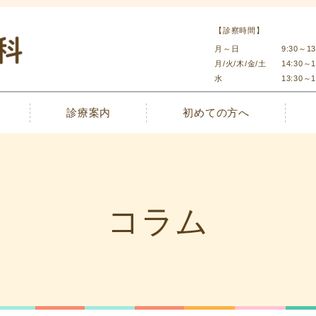
【診察時間】
月～日
9:30～13
月/火/木/金/土
14:30～1
水
13:30～1
診療案内
初めての方へ
コラム